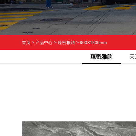
>
>
>
首页
产品中心
臻密雅韵
900X1800mm
臻密雅韵
天