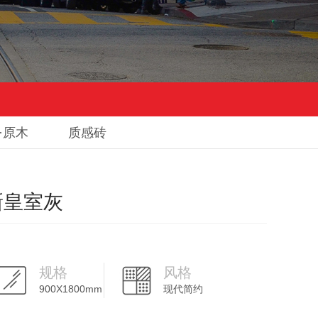
·原木
质感砖
 新皇室灰
规格
风格
900X1800mm
现代简约