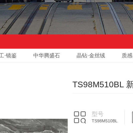
工·镜鉴
中华腾盛石
晶钻·金丝绒
质感
TS98M510BL
型号
TS98M510BL