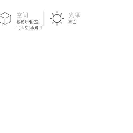
空间
光泽
客餐厅/卧室/
亮面
商业空间/厨卫