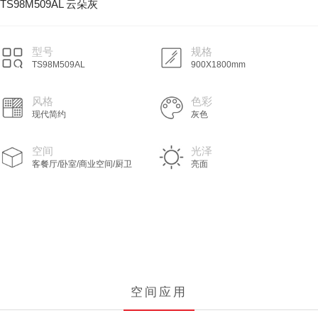
TS98M509AL 云朵灰
型号
规格
TS98M509AL
900X1800mm
风格
色彩
现代简约
灰色
空间
光泽
客餐厅/卧室/商业空间/厨卫
亮面
空间应用