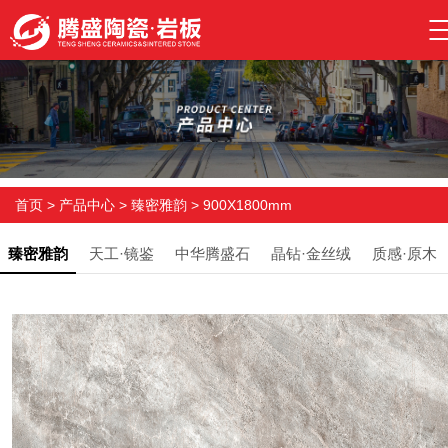
首页
>
产品中心
>
臻密雅韵
>
900X1800mm
臻密雅韵
天工·镜鉴
中华腾盛石
晶钻·金丝绒
质感·原木