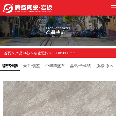
首页
>
产品中心
>
臻密雅韵
>
900X1800mm
臻密雅韵
天工·镜鉴
中华腾盛石
晶钻·金丝绒
质感·原木