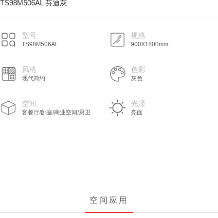
TS98M506AL 芬迪灰
型号
规格
TS98M506AL
900X1800mm
风格
色彩
现代简约
灰色
空间
光泽
客餐厅/卧室/商业空间/厨卫
亮面
空间应用