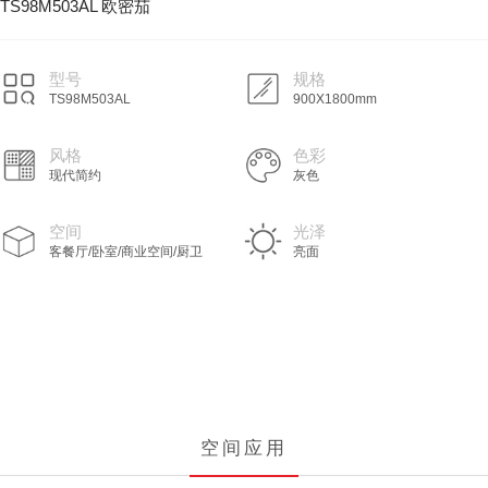
TS98M503AL 欧密茄
型号
规格
TS98M503AL
900X1800mm
风格
色彩
现代简约
灰色
空间
光泽
客餐厅/卧室/商业空间/厨卫
亮面
空间应用