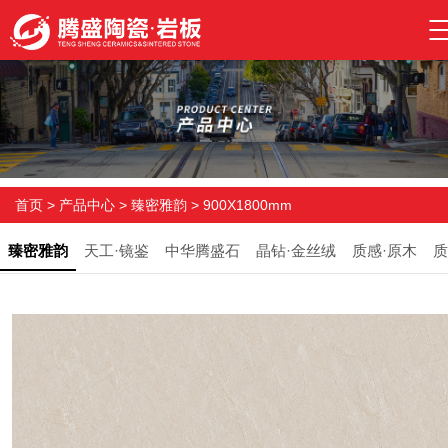
首页
>
产品中心
>
臻密雅韵
>
900X1800mm
臻密雅韵
天工·镜鉴
中华腾盛石
晶钻·金丝绒
质感·原木
质