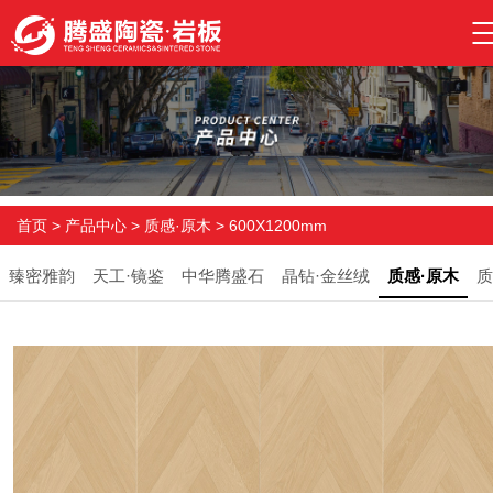
首页
>
产品中心
>
质感·原木
>
600X1200mm
臻密雅韵
天工·镜鉴
中华腾盛石
晶钻·金丝绒
质感·原木
质