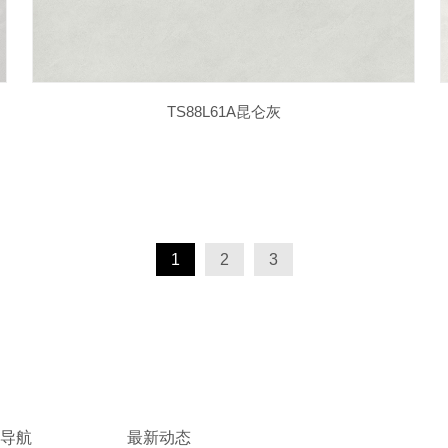
TS88L61A昆仑灰
1
2
3
导航
最新动态