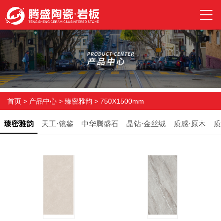
首页
>
产品中心
>
臻密雅韵
>
750X1500mm
臻密雅韵
天工·镜鉴
中华腾盛石
晶钻·金丝绒
质感·原木
质